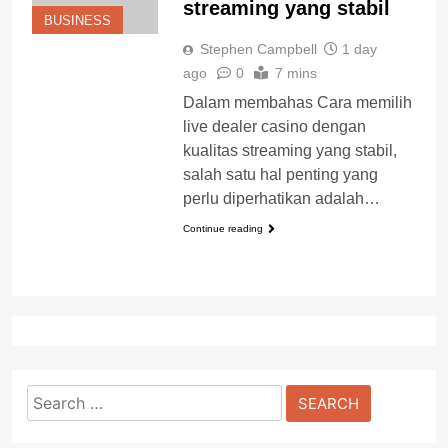
streaming yang stabil
BUSINESS
Stephen Campbell
1 day
ago
0
7 mins
Dalam membahas Cara memilih
live dealer casino dengan
kualitas streaming yang stabil,
salah satu hal penting yang
perlu diperhatikan adalah…
Continue reading
Search
for: