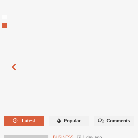
memilih
lengkap
memilih
lengkap
memilih
live
bermain
live
bermain
live
dealer
mesin
dealer
mesin
dealer
casino
slot
casino
slot
casino
dengan
online
dengan
online
dengan
kualitas
menggunakan
kualitas
menggunakan
kualitas
streaming
strategi
streaming
strategi
streaming
yang
bankroll
yang
bankroll
yang
stabil
sederhana
stabil
sederhana
stabil
Latest
Popular
Comments
1 day ago
BUSINESS