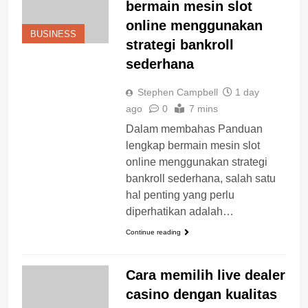
bermain mesin slot
online menggunakan
BUSINESS
strategi bankroll
sederhana
Stephen Campbell
1 day
ago
0
7 mins
Dalam membahas Panduan
lengkap bermain mesin slot
online menggunakan strategi
bankroll sederhana, salah satu
hal penting yang perlu
diperhatikan adalah…
Continue reading
Cara memilih live dealer
casino dengan kualitas